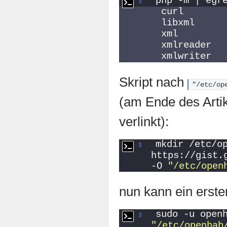
php -m | egr
 curl
 libxml
 xml
 xmlreader
 xmlwriter
Skript nach
"/etc/op
(am Ende des Arti
verlinkt):
mkdir /etc/op
https://gist.
-O 
"/etc/open
nun kann ein erster
"/etc/openhab