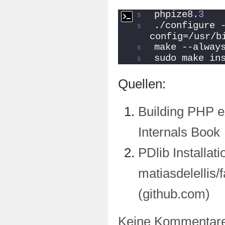
phpize8.
3
./configure 
config=/usr/b
make --alway
sudo make in
Quellen:
Building PHP 
Internals Book
PDlib Installati
matiasdelellis/
(github.com)
Keine Kommentar