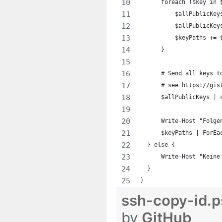
      foreach ($key in 
          $allPublicKey
          $allPublicKey
          $keyPaths += 
      }
      # Send all keys t
      # see https://gis
      $allPublicKeys | 
      Write-Host "Folge
      $keyPaths | ForEa
  } else {
      Write-Host "Keine
  }
}
ssh-copy-id.
by
GitHub