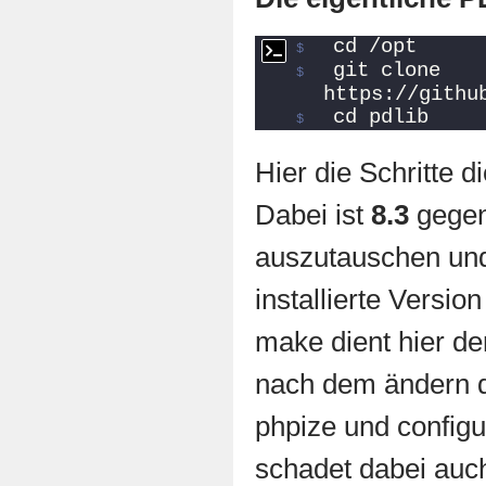
cd /opt
git clone 
https://githu
cd pdlib
Hier die Schritte d
Dabei ist
8.3
gegen
auszutauschen und
installierte Versi
make dient hier de
nach dem ändern d
phpize und config
schadet dabei auc