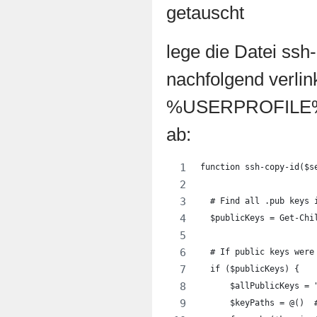
getauscht
lege die Datei ssh
nachfolgend verlin
%USERPROFILE%\
ab:
function ssh-copy-id($s
  # Find all .pub keys 
  $publicKeys = Get-Chi
  # If public keys were
  if ($publicKeys) {
      $allPublicKeys = 
      $keyPaths = @()  