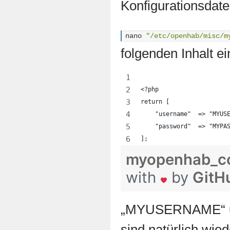
Konfigurationsdate
nano 
"/etc/openhab/misc/m
folgenden Inhalt ei
<?php 
return [
    "username"  => "MYUS
    "password"  => "MYPA
];
myopenhab_c
with
by
GitH
„MYUSERNAME“ 
sind natürlich wie