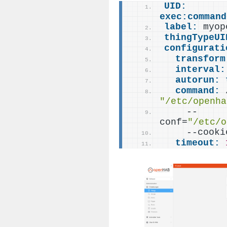
UID:
exec:
command
label:
 myop
thingTypeUI
configurati
transform
interval:
autorun:
command:
"/etc/openha
    --
conf=
"/etc/o
    --cooki
timeout: