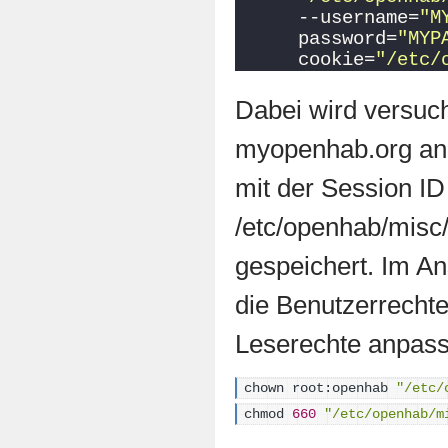
--username=
"M
password=
"MYP
cookie=
"/etc/
Dabei wird versuch
myopenhab.org an
mit der Session ID
/etc/openhab/mis
gespeichert. Im Ans
die Benutzerrechte
Leserechte anpas
chown root:openhab 
"/etc/
chmod 
660
"/etc/openhab/m