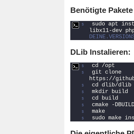
Benötigte Pakete 
sudo apt inst
libx11-dev ph
DEINE.VERSION
DLib Instalieren:
cd /opt
git clone 
https://githu
cd dlib/dlib
mkdir build
cd build
cmake -DBUIL
make
sudo make in
Die eigentliche 