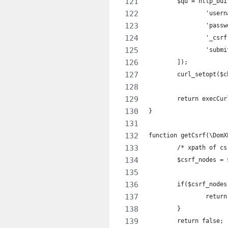
	$qu = http_bu
		'use
		'pas
		'_csr
		'subm
	]);
	curl_setopt($
	return execCu
}
function getCsrf(\DomX
	/* xpath of c
	$csrf_nodes =
	if($csrf_node
		retu
	}
	return false;