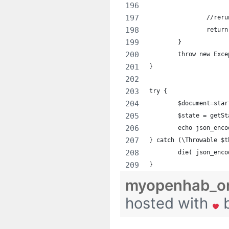
		//re
		retu
	}
	throw new Exc
}
try {
	$document=sta
	$state = getS
	echo json_enc
} catch (\Throwable $t
	die( json_enc
}
myopenhab_on
hosted with