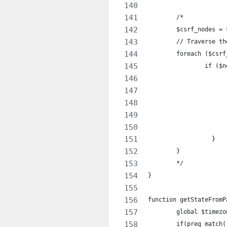
	/*
	$csrf_nodes =
	// Traverse t
	foreach ($csr
		if (
		  }
	}
	*/
}
function getStateFromP
	global $timezo
	if(preg_match