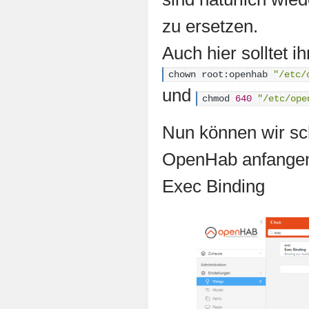
zu ersetzen.
Auch hier solltet 
chown root:openhab 
"/etc/
und
chmod 
640
"/etc/ope
Nun können wir sc
OpenHab anfangen.
Exec Binding