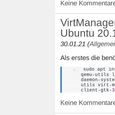
Keine Kommentar
VirtManage
Ubuntu 20.
30.01.21 (
Allgeme
Als erstes die ben
sudo apt in
qemu-utils l
daemon-syste
utils virt-m
client-gtk-
3
Keine Kommentar