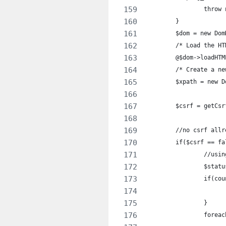
		thro
	}
	$dom = new Do
	/* Load the HT
	@$dom->loadHT
	/* Create a n
	$xpath = new 
	$csrf = getCs
	//no csrf all
	if($csrf == fa
		//us
		$sta
		if(c
		}
		fore