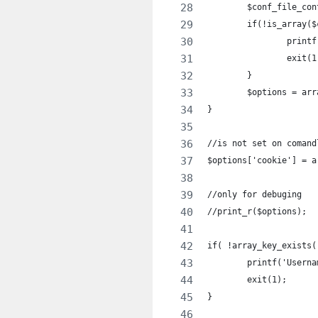
	$conf_file_co
	if(!is_array(
		exit(
	}
	$options = ar
}
//is not set on comand
$options['cookie'] = a
//only for debuging
//print_r($options);
if( !array_key_exists(
	exit(1);
}