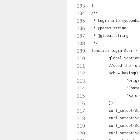
}
/**
 * Login into myopenha
 */
function login($csrf) 
	global $option
	//send the for
	$ch = bakingC
		'Ori
		'Con
		'Ref
	]);
	curl_setopt($
	curl_setopt($
	curl_setopt($
	curl_setopt($