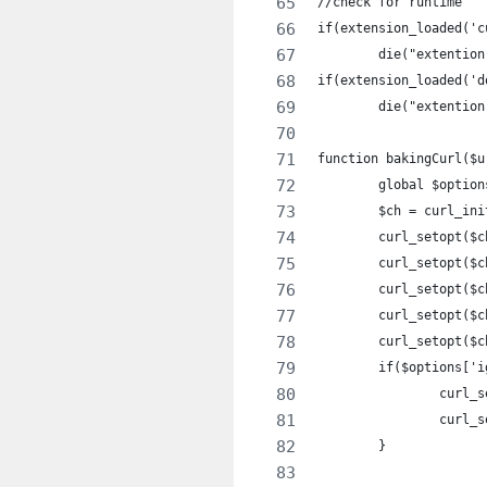
//check for runtime
if(extension_loaded('c
	die("extentio
if(extension_loaded('d
	die("extentio
function bakingCurl($u
	global $option
	$ch = curl_ini
	curl_setopt($
	curl_setopt($
	curl_setopt($
	curl_setopt($
	curl_setopt($
	if($options['
		curl
		curl
	}