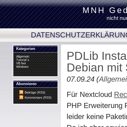
MNH Ged
nicht nu
DATENSCHUTZERKLÄRUN
Kategorien
PDLib Instal
Allgemein
Tutorial´s
Debian mit 
VB.Net
Windows
07.09.24 (
Allgeme
Abonnieren
Für Nextcloud
Rec
Beiträge (RSS)
Kommentare (RSS)
PHP Erweiterung P
leider keine Paketi