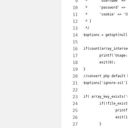
 * 	'username' =
 * 	'password' =
 * 	'cookie' => 
 * ]
 */
$options = getopt(null
if(count(array_interse
	exit(0);
}
//convert php default 
$options['ignore-ssl']
if( array_key_exists('
	if(!file_exis
		exit(
	}