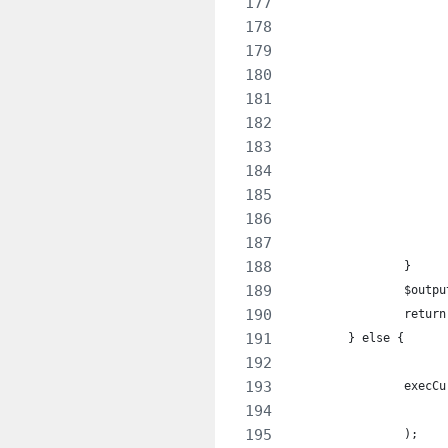
		}
		$out
		retur
	} else {
		exec
		);