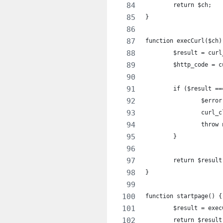
	return $ch;
}
function execCurl($ch)
	$result = cur
	$http_code = 
	if ($result =
		$err
		curl_
		thro
	}
	return $result
}
function startpage() {
	$result = exe
	return $result