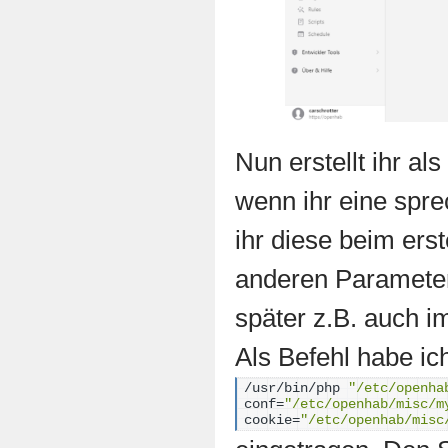
Nun erstellt ihr al
wenn ihr eine spr
ihr diese beim erst
anderen Paramete
später z.B. auch 
Als Befehl habe ic
/usr/bin/php 
"/etc/openha
conf=
"/etc/openhab/misc/m
cookie=
"/etc/openhab/misc