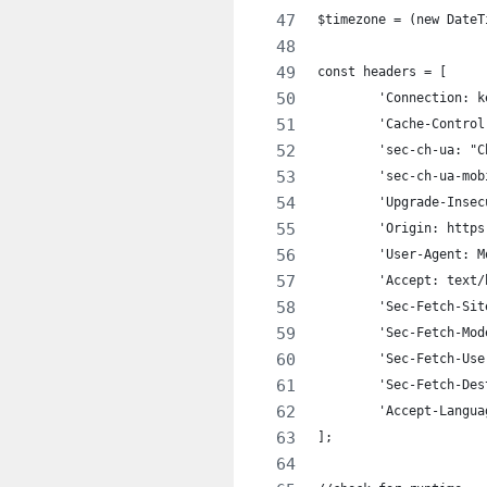
$timezone = (new DateT
const headers = [
	'Connection: 
	'Cache-Contro
	'sec-ch-ua: "
	'sec-ch-ua-mo
	'Upgrade-Inse
	'Origin: http
	'User-Agent: 
	'Accept: text
	'Sec-Fetch-Si
	'Sec-Fetch-Mo
	'Sec-Fetch-Us
	'Sec-Fetch-De
	'Accept-Langu
];