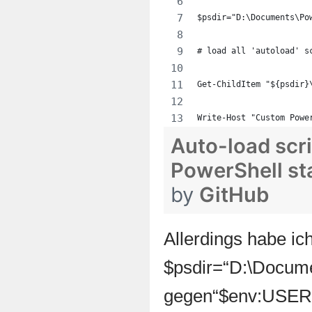
$psdir="D:\Documents\Po
# load all 'autoload' s
Get-ChildItem "${psdir}
Write-Host "Custom Powe
Auto-load scr
PowerShell st
by
GitHub
Allerdings habe ich
$psdir=“D:\Docume
gegen“$env:USER