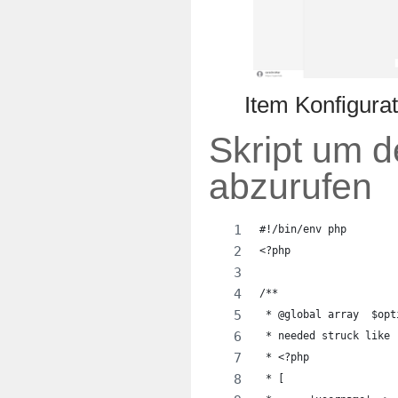
Item Konfigurat
Skript um d
abzurufen
#!/bin/env php
<?php
/**
 * @global array  $opt
 * needed struck like 
 * <?php
 * [